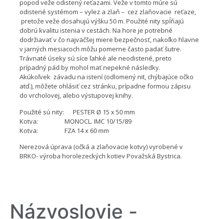
popod veže odistený reťazami. Veže v tomto múre sú
odistené systémom – vylez a zlaň – cez zlaňovacie reťaze,
pretože veže dosahujú výšku 50 m. Použité nity spĺňajú
dobrú kvalitu istenia v cestách. Na hore je potrebné
dodržiavať v čo najväčšej miere bezpečnosť, nakoľko hlavne
v jarných mesiacoch môžu pomerne často padať šutre.
Trávnaté úseky sú síce ľahké ale neodistené, preto
prípadný pád by mohol mať nepekné následky.
Akúkoľvek závadu na istení (odlomený nit, chýbajúce očko
atď.), môžete ohlásiť cez stránku, prípadne formou zápisu
do vrcholovej, alebo výstupovej knihy.
Použité sú nity: PESTER Ø 15 x 50 mm
Kotva: MONOCL. IMC 10/15/89
Kotva: FZA 14 x 60 mm
Nerezová úprava (očká a zlaňovacie kotvy) vyrobené v
BRKO- výroba horolezeckých kotiev Považská Bystrica.
Názvoslovie -