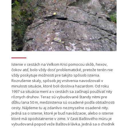
Istenie v cestách na Veľkom Krici pomocou skôb, hexov,
čokov atď, bolo vždy dosť problematické, pretože terén nie
vždy poskytuje možnosti pre takýto spôsob istenia.
Rozrušenie skaly, spôsob jej vrstvenia navodzovali v
minulosti situácie, ktoré boli doslova hazardom. Od roku
1997 sa situácia mení a v cestách sa začínajú používať nity
rôznych druhov. Teraz sú vybudované štandy nitmi pre
dĺžku lana 50 m, medziistenia sú osadené podľa obtiažnosti
cesty. Nájdeme tu aj zdanlivo nezmyselne osadené nity.
Jedná sa o istenie, ktoré je buď navádzacie, alebo o istenie
ktoré má opodstatnenie v zime. V časti Baštového múru je
vybudovaná popod veže Baštová lávka. Jedná sa o chodník