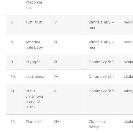
Prečo nie
zas
7.
Tutti frutti
IV+
Zimné žľaby +
neodi
múr
8.
Amerika
VI
Zimné žľaby +
neodi
holé baby
múr
9.
Kryogén
VI
Chrámový štít
skala
10.
Jastrabica
V+
Chrámový štít
skala
11.
Pravá
V
Chrámový štít
mixy,
chrámová
hrana (A
je to)
12.
Zlomiská
VI+
Zlomiská,
skala
Bašty