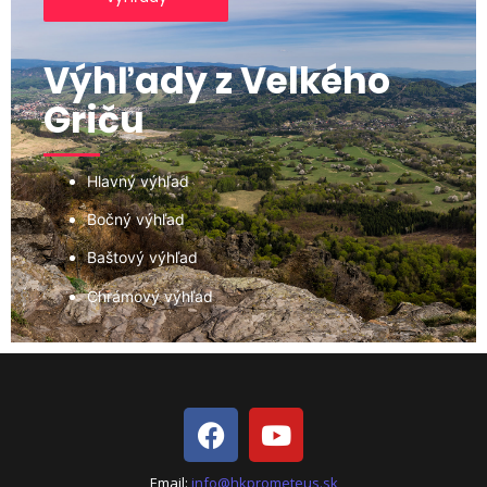
Výhľady z Velkého
Griču
Hlavný výhľad
Bočný výhľad
Baštový výhľad
Chrámový výhľad
Email:
info@hkprometeus.sk