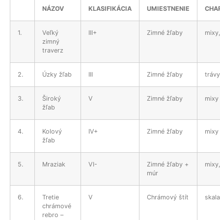
NÁZOV
KLASIFIKÁCIA
UMIESTNENIE
CHA
1.
Veľký
III+
Zimné žľaby
mixy,
zimný
traverz
2.
Úzky žľab
III
Zimné žľaby
trávy
3.
Široký
V
Zimné žľaby
mixy
žľab
4.
Kolový
IV+
Zimné žľaby
mixy
žľab
5.
Mraziak
VI-
Zimné žľaby +
mixy,
múr
6.
Tretie
V
Chrámový štít
skala
chrámové
rebro –