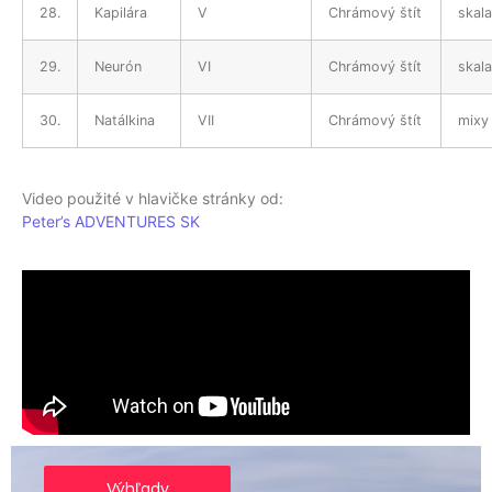
28.
Kapilára
V
Chrámový štít
skala
29.
Neurón
VI
Chrámový štít
skala
30.
Natálkina
VII
Chrámový štít
mixy
Video použité v hlavičke stránky od:
Peter’s ADVENTURES SK
Výhľady