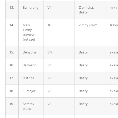
13.
Bumerang
VI
Zlomiská,
mixy
Bašty
14.
Malý
III+
Zimný úvoz
trávy
zimný
traverz
(reťaze)
15.
Dehydral
VI+
Bašty
skala
16.
Batmann
VIII
Bašty
skala
17.
Ostrica
VII-
Bašty
skala
18.
El major
VI
Bašty
skala
19.
Semtex
VII
Bašty
skala
blues