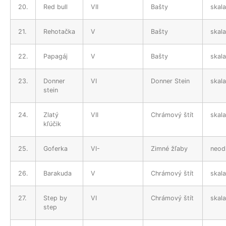
20.
Red bull
VII
Bašty
skala
21.
Rehotačka
V
Bašty
skala
22.
Papagáj
V
Bašty
skala
23.
Donner
VI
Donner Stein
skala
stein
24.
Zlatý
VII
Chrámový štít
skala
kľúčik
25.
Goferka
VI-
Zimné žľaby
neodi
26.
Barakuda
V
Chrámový štít
skala
27.
Step by
VI
Chrámový štít
skala
step