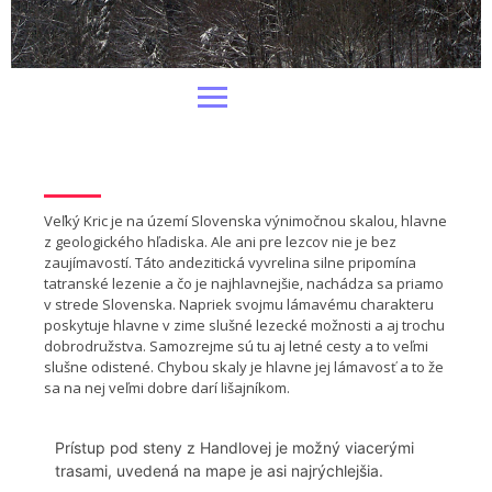
Veľký Kric je na území Slovenska výnimočnou skalou, hlavne
z geologického hľadiska. Ale ani pre lezcov nie je bez
zaujímavostí. Táto andezitická vyvrelina silne pripomína
tatranské lezenie a čo je najhlavnejšie, nachádza sa priamo
v strede Slovenska. Napriek svojmu lámavému charakteru
poskytuje hlavne v zime slušné lezecké možnosti a aj trochu
dobrodružstva. Samozrejme sú tu aj letné cesty a to veľmi
slušne odistené. Chybou skaly je hlavne jej lámavosť a to že
sa na nej veľmi dobre darí lišajníkom.
Prístup pod steny z Handlovej je možný viacerými
trasami, uvedená na mape je asi najrýchlejšia.