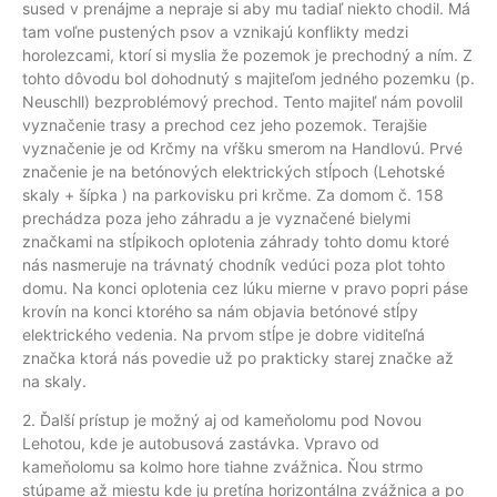
sused v prenájme a nepraje si aby mu tadiaľ niekto chodil. Má
tam voľne pustených psov a vznikajú konflikty medzi
horolezcami, ktorí si myslia že pozemok je prechodný a ním. Z
tohto dôvodu bol dohodnutý s majiteľom jedného pozemku (p.
Neuschll) bezproblémový prechod. Tento majiteľ nám povolil
vyznačenie trasy a prechod cez jeho pozemok. Terajšie
vyznačenie je od Krčmy na vŕšku smerom na Handlovú. Prvé
značenie je na betónových elektrických stĺpoch (Lehotské
skaly + šípka ) na parkovisku pri krčme. Za domom č. 158
prechádza poza jeho záhradu a je vyznačené bielymi
značkami na stĺpikoch oplotenia záhrady tohto domu ktoré
nás nasmeruje na trávnatý chodník vedúci poza plot tohto
domu. Na konci oplotenia cez lúku mierne v pravo popri páse
krovín na konci ktorého sa nám objavia betónové stĺpy
elektrického vedenia. Na prvom stĺpe je dobre viditeľná
značka ktorá nás povedie už po prakticky starej značke až
na skaly.
2. Ďalší prístup je možný aj od kameňolomu pod Novou
Lehotou, kde je autobusová zastávka. Vpravo od
kameňolomu sa kolmo hore tiahne zvážnica. Ňou strmo
stúpame až miestu kde ju pretína horizontálna zvážnica a po