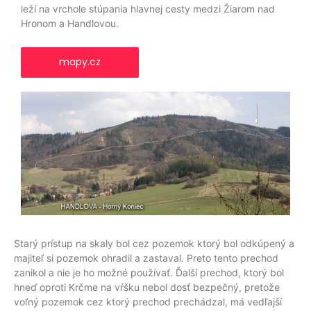
leží na vrchole stúpania hlavnej cesty medzi Žiarom nad
Hronom a Handlovou.
mapy.cz
Starý prístup na skaly bol cez pozemok ktorý bol odkúpený a
majiteľ si pozemok ohradil a zastaval. Preto tento prechod
zanikol a nie je ho možné používať. Ďalší prechod, ktorý bol
hneď oproti Krčme na vŕšku nebol dosť bezpečný, pretože
voľný pozemok cez ktorý prechod prechádzal, má vedľajší