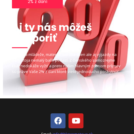
2% z daní
Aj ty nás môžeš
podporiť
Výchova mládeže, materiál, údržba stien ale aj výjazdy na
hory stoja nemalý balík peňazí. Z členského samozrejme
klub nedokáže vyžiť a preto našim hlavným zdrojom príjmov
sú práve Vaše 2% z daní ktoré viete jednoducho poskytnúť.
Email:
info@hkprometeus.sk