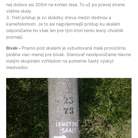
nej doľava asi 300m na koniec lesa. Tu už po pravej strane
vidíme skaly.
3. Tretí prístup je zo skládky dreva medzi dedinou a
kameňolomom. Je to asi najpríjemnejší prístup ku skalám
odporúčame ho však len pre tým ktorí tento lesný chodník
poznajú.
Bivak –
Priamo pod skalami je vybudovaná malá provizórna
plošina viac-menej pre bivak. Stanovať neodporúčame hlavne
malým skupinám vzhľadom na pomerne častý výskyt
medveďov.