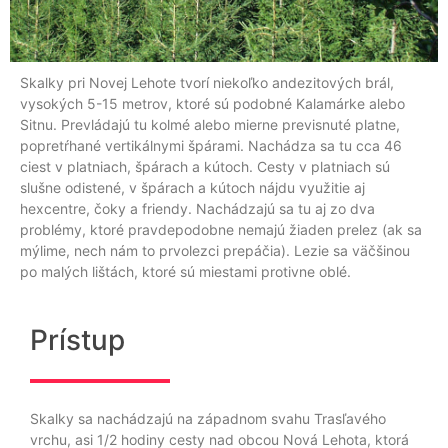
Skalky pri Novej Lehote tvorí niekoľko andezitových brál,
vysokých 5-15 metrov, ktoré sú podobné Kalamárke alebo
Sitnu. Prevládajú tu kolmé alebo mierne previsnuté platne,
popretŕhané vertikálnymi špárami. Nachádza sa tu cca 46
ciest v platniach, špárach a kútoch. Cesty v platniach sú
slušne odistené, v špárach a kútoch nájdu využitie aj
hexcentre, čoky a friendy. Nachádzajú sa tu aj zo dva
problémy, ktoré pravdepodobne nemajú žiaden prelez (ak sa
mýlime, nech nám to prvolezci prepáčia). Lezie sa väčšinou
po malých lištách, ktoré sú miestami protivne oblé.
Prístup
Skalky sa nachádzajú na západnom svahu Trasľavého
vrchu, asi 1/2 hodiny cesty nad obcou Nová Lehota, ktorá