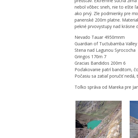
predstáv. Extrémne sucha zima s
nebol vôbec sneh, nie to ešte 
ako prvý. Zle podmienky pre mixo
panenské 200m platne. Material 
pekné prvovystupy nad krásne 
Nevado Tauar 4950mnm
Guardian of Tuctubamba Valle
Stena nad Lagunou Syrococha
Gringos 170m 7
Gracias Bandidos 200m 6
Poďakovanie patrí banditom, čo
Počasiu sa zatiaľ poručiť nedá
Toľko správa od Mareka pre Ja