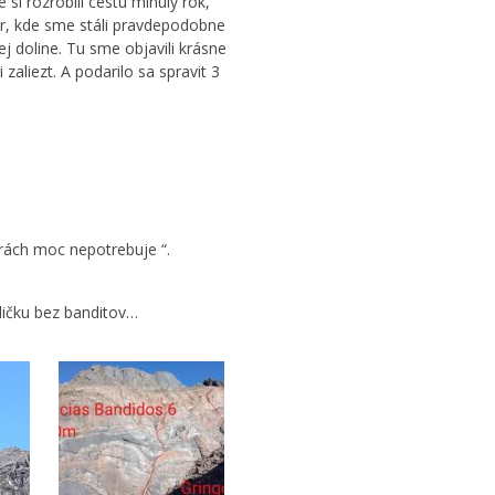
si rozrobili cestu minuly rok,
ar, kde sme stáli pravdepodobne
ej doline. Tu sme objavili krásne
aliezt. A podarilo sa spravit 3
orách moc nepotrebuje “.
dičku bez banditov…