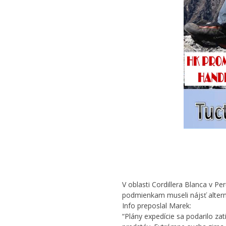
V oblasti Cordillera Blanca v Pe
podmienkam museli nájsť alterna
Info preposlal Marek:
“Plány expedície sa podarilo za