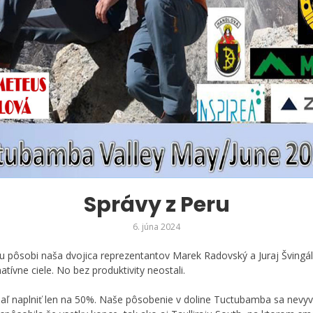
Správy z Peru
6. júna 2024
ru pôsobi naša dvojica reprezentantov Marek Radovský a Juraj Švingál.
tívne ciele. No bez produktivity neostali.
tiaľ naplniť len na 50%. Naše pôsobenie v doline Tuctubamba sa nevyv