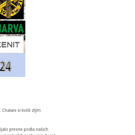
 Chalani si kvôli zlým
íjalo presne podla našich