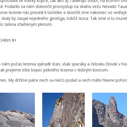
pôsobila že vsetky kopce, tak ako aj Taulliraju South, na ktorom sme 
ľad. Podarilo sa nám dokončiť prvovystup na skalnu vežu Nevado Tau
ve lezenie nás prinutili k turistike a skončili sme nakoniec vo vedľajš
skaly by zaujal nejedného geológa, tobôž lezca. Tak sme si tu museli z
do zelena sfarbenym plesom.
y 340m 8+
 nám počas lezenia vykradli stan, však spacáky a čelovku človek v h
, tak prajeme ešte kopec pekného lezenia s dobrým koncom.
mes. My držíme palce nech sa niečo podarí a nech máte hlavne poho