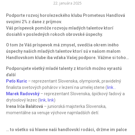
22. januára 2025
Podporte rozvoj horolezeckého klubu Prometeus Handlová
svojimi 2% z dane z príjmov.
Váš príspevok pomôže rozvoju mladých talentov ktorí
dosiahli v posledných rokoch obrovské úspechy.
O tom že Váš príspevok má zmysel, svedčia okrem iného
úspechy našich mladých talentov ktorí sú v našom malom
Handlovskom klube iba vďaka Vašej podpore. Vážme si toho…
Podporujete všetký mladé talenty z ktorích možno vyrastú
ďalší
Peťo
Kuric
– reprezentant Slovenska, olympionik, pravidelný
finalista svetových pohárov v lezení na umelej stene (
link…
)
Marek Radovský
–
reprezentant Slovenska, špičkový ľadový a
drytoolový lezec (
link
,
link
)
Irena Irča Balátová
– juniorská majsterka Slovenska,
momentálne sa venuje výchove najmladších detí.
… to všetko sú hlavne naši handlovskí rodáci, držme im palce