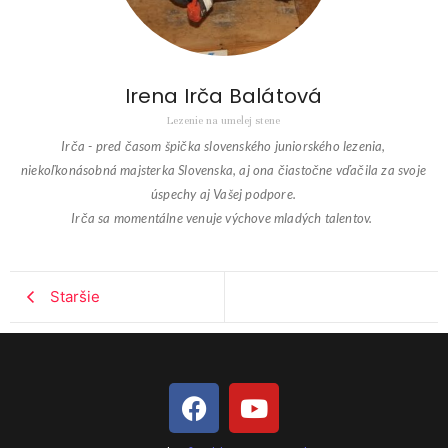
Irena Irča Balátová
Lezenie na umelej stene
Irča - pred časom špička slovenského juniorského lezenia,
niekoľkonásobná majsterka Slovenska, aj ona čiastočne vďačila za svoje
úspechy aj Vašej podpore.
Irča sa momentálne venuje výchove mladých talentov.
Staršie