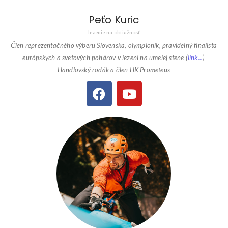
Peťo Kuric
lezenie na obtiažnosť
Člen reprezentačného výberu Slovenska, olympionik, pravidelný finalista
európskych a svetových pohárov v lezení na umelej stene (
link...
)
Handlovský rodák a člen HK Prometeus