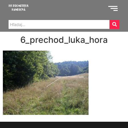
6_prechod_luka_hora