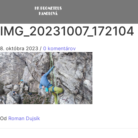
IMG_20231007_172104
8. októbra 2023
/
0 komentárov
Od
Roman Dujsík