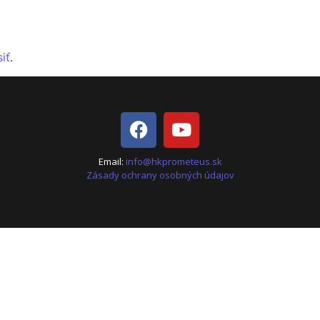
siť
.
Email:
info@hkprometeus.sk
Zásady ochrany osobných údajov