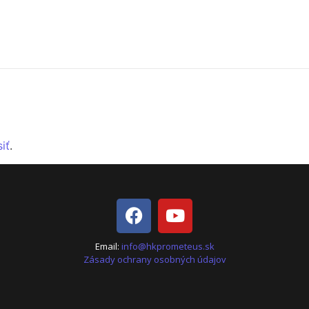
siť
.
Email:
info@hkprometeus.sk
Zásady ochrany osobných údajov