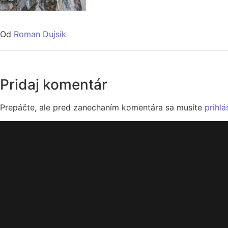
Od
Roman Dujsík
Pridaj komentár
Prepáčte, ale pred zanechaním komentára sa musíte
prihlá