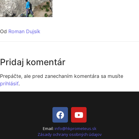
Od
Roman Dujsík
Pridaj komentár
Prepáčte, ale pred zanechaním komentára sa musíte
prihlásiť
.
Email:
info@hkprometeus.sk
Zásady ochrany osobných údajov