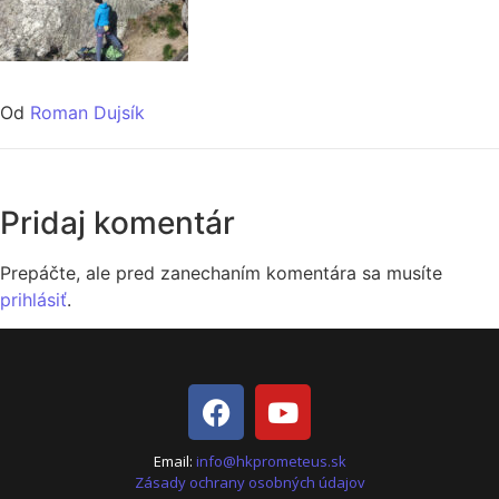
Od
Roman Dujsík
Pridaj komentár
Prepáčte, ale pred zanechaním komentára sa musíte
prihlásiť
.
Email:
info@hkprometeus.sk
Zásady ochrany osobných údajov