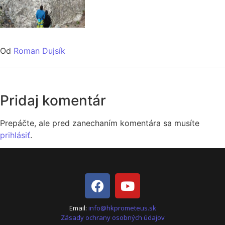
Od
Roman Dujsík
Pridaj komentár
Prepáčte, ale pred zanechaním komentára sa musíte
prihlásiť
.
Email:
info@hkprometeus.sk
Zásady ochrany osobných údajov