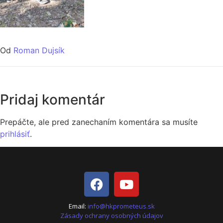
Od
Roman Dujsík
Pridaj komentár
Prepáčte, ale pred zanechaním komentára sa musíte
prihlásiť
.
Email:
info@hkprometeus.sk
Zásady ochrany osobných údajov