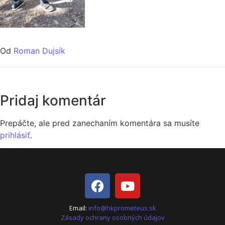
Od
Roman Dujsík
Pridaj komentár
Prepáčte, ale pred zanechaním komentára sa musíte
prihlásiť
.
Email:
info@hkprometeus.sk
Zásady ochrany osobných údajov