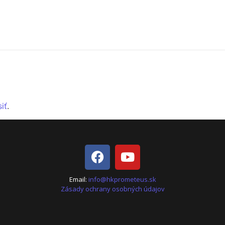
siť
.
Email:
info@hkprometeus.sk
Zásady ochrany osobných údajov