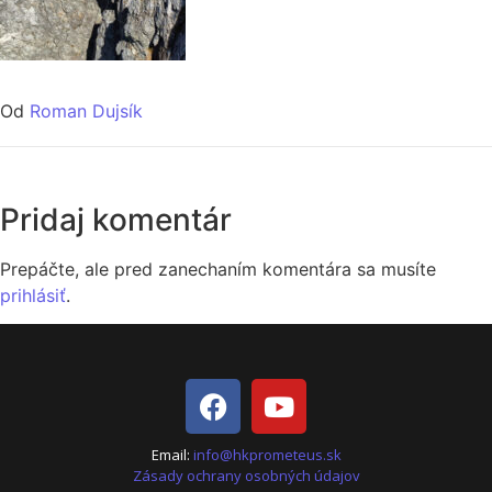
Od
Roman Dujsík
Pridaj komentár
Prepáčte, ale pred zanechaním komentára sa musíte
prihlásiť
.
Email:
info@hkprometeus.sk
Zásady ochrany osobných údajov