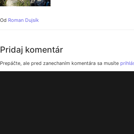
Od
Roman Dujsík
Pridaj komentár
Prepáčte, ale pred zanechaním komentára sa musíte
prihlá