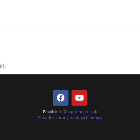
siť
.
Email:
info@hkprometeus.sk
Zásady ochrany osobných údajov