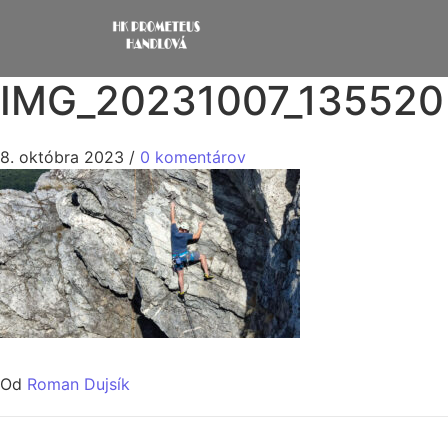
IMG_20231007_135520
8. októbra 2023
/
0 komentárov
Od
Roman Dujsík