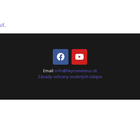
siť
.
Email:
info@hkprometeus.sk
Zásady ochrany osobných údajov