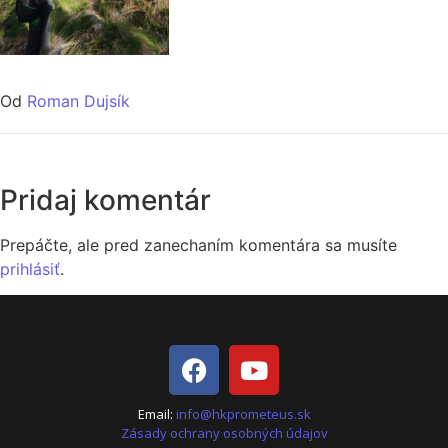
Od
Roman Dujsík
Pridaj komentár
Prepáčte, ale pred zanechaním komentára sa musíte
prihlásiť
.
Email:
info@hkprometeus.sk
Zásady ochrany osobných údajov