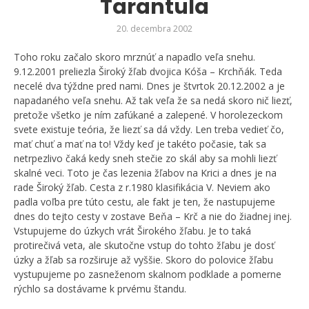
Tarantula
20. decembra 2002
Toho roku začalo skoro mrznúť a napadlo veľa snehu.
9.12.2001 preliezla Široký žľab dvojica Kóša – Krchňák. Teda
necelé dva týždne pred nami. Dnes je štvrtok 20.12.2002 a je
napadaného veľa snehu. Až tak veľa že sa nedá skoro nič liezť,
pretože všetko je ním zafúkané a zalepené. V horolezeckom
svete existuje teória, že liezť sa dá vždy. Len treba vedieť čo,
mať chuť a mať na to! Vždy keď je takéto počasie, tak sa
netrpezlivo čaká kedy sneh stečie zo skál aby sa mohli liezť
skalné veci. Toto je čas lezenia žľabov na Krici a dnes je na
rade Široký žľab. Cesta z r.1980 klasifikácia V. Neviem ako
padla voľba pre túto cestu, ale fakt je ten, že nastupujeme
dnes do tejto cesty v zostave Beňa – Krč a nie do žiadnej inej.
Vstupujeme do úzkych vrát Širokého žľabu. Je to taká
protirečivá veta, ale skutočne vstup do tohto žľabu je dosť
úzky a žľab sa rozširuje až vyššie. Skoro do polovice žľabu
vystupujeme po zasneženom skalnom podklade a pomerne
rýchlo sa dostávame k prvému štandu.