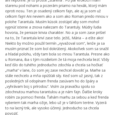
ani nepohne. Je to proste „starena“. Po pár krokoch mám
starenu pod nohami a pozerám priamo na hexák, ktorý mám
oproti nosu. Ten je osadený celkom fajn, ale aj ja som už
celkom fajn! Ani neviem ako a som ako Roman predo mnou v
polohe Tarantula. Musím kúsok zostúpiť aby som mohol
vypnúť istenie a znova naliezam do Tarantuly. Múdry ľudia
hovoria, že peniaze krivia charakter. No a ja som zase prišiel
na to, že Tarantula kriví zase telo. Ježiš, Mária – a ešte ako!
Niekto by možno použil termín „vyvažoval som“, lenže ja sa
musím priznať že som bol dokrútený. Akokoľvek som sa snažil
a hľadal polohu, vždy tam bola so mnou Tarantula. Presne ako
u Romana, iba s tým rozdielom že tá moja nechcela liezť. Vždy
keď išlo do tuhého jednoducho zdochla a chcela sa hočkať
„marha“ v lane, čo som jej zase nechcel dovoliť ja. Marhe sa
stále nechcelo a mňa opúšťali sily. Keď som už jasný, tak z
posledných síl odopínam frenda zasúvam ho do špáry a
„vyhrávam boj s prírodou“. Visím za pravačku spolu so
zdochnutou marhou tarantulou a je nám fajn. Ďalšie kroky
robím za pomoci frenda. Ťahám marhu za sebou a keď frenda
vyberiem tak marha ožije, lebo už je v ľahšom teréne. Vyzerá
to na lacný trik, ale vysoko účinný. Jednoducho sa chcela
povoziť.