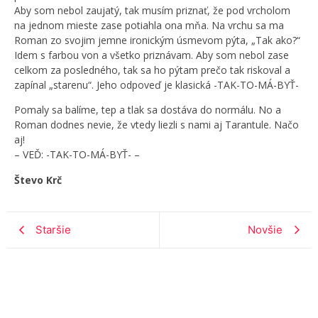
Aby som nebol zaujatý, tak musím priznať, že pod vrcholom
na jednom mieste zase potiahla ona mňa. Na vrchu sa ma
Roman zo svojim jemne ironickým úsmevom pýta, „Tak ako?“
Idem s farbou von a všetko priznávam. Aby som nebol zase
celkom za posledného, tak sa ho pýtam prečo tak riskoval a
zapínal „starenu“. Jeho odpoveď je klasická -TAK-TO-MÁ-BYŤ-
Pomaly sa balíme, tep a tlak sa dostáva do normálu. No a
Roman dodnes nevie, že vtedy liezli s nami aj Tarantule. Načo
aj!
– VEĎ: -TAK-TO-MÁ-BYŤ- –
Števo Krč
Staršie
Novšie