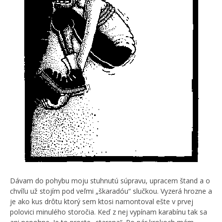
Dávam do pohybu moju stuhnutú súpravu, upracem štand a o
chvíľu už stojím pod veľmi „škaradóu“ slučkou. Vyzerá hrozne a
je ako kus drôtu ktorý sem ktosi namontoval ešte v prvej
polovici minulého storočia. Keď z nej vypínam karabínu tak sa