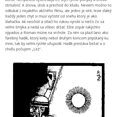
strnulosť. A znova, útok a prechod do kľudu. Neviem možno to
odkukal z nejakého akčného filmu, ale jedno je isté, lezie ďalej!
Každý jeden chyt si musí vyčistiť od snehu ktorý je ako
šlahačka. Ak neočistí a stlačí ho rukou vyrobí si niečo čo sa
veľmi šmýka a nedá sa vôbec držať. Ešte zopár takýchto
výpadov a Roman mizne na vrchole. Za ním sa plazí lano ako
farebný hadík, ktorý keby nebol druhým koncom pripútaný ku
mne, tak by veľmi rýchle ufujazdil. Hadík prestáva bežať a o
chvíľu počujem „Lez“ .