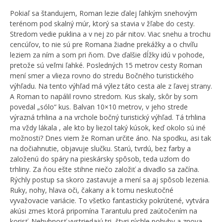
Pokiaľ sa štandujem, Roman lezie ďalej ľahkým snehovým
terénom pod skalný múr, ktorý sa stavia v žľabe do cesty.
Stredom vedie puklina a v nej zo pár nitov. Viac snehu a trochu
cencúľov, to nie sú pre Romana žiadne prekážky a o chvíľu
leziem za ním a som pri ňom. Dve ďalšie dĺžky idú v pohode,
pretože sú veľmi ľahké. Posledných 15 metrov cesty Roman
mení smer a vlieza rovno do stredu Bočného turistického
výhľadu. Na tento výhľad má výlez táto cesta ale z ľavej strany.
A Roman to napálil rovno stredom. Kus skaly, skôr by som
povedal „sólo“ kus. Balvan 10×10 metrov, v jeho strede
výrazná trhlina a na vrchole bočný turistický výhľad. Tá trhlina
ma vždy lákala , ale kto by liezol taký kúsok, keď okolo sú iné
možnosti? Dnes viem že Roman určite áno. Na spodku, asi tak
na dočiahnutie, objavuje slučku. Starú, tvrdú, bez farby a
založenú do spáry na pieskársky spôsob, teda uzlom do
trhliny. Za ňou ešte stihne niečo založiť a divadlo sa začína.
Rýchly postup sa skoro zastavuje a mení sa aj spôsob lezenia.
Ruky, nohy, hlava oči, čakany a k tomu neskutočné
vyvažovacie variácie. To všetko fantasticky pokrútené, vytvára
akúsi zmes ktorá pripomína Tarantulu pred zaútočením na
korisť. Nehybnosť vystriedajú tri, štyri rýchle pohyby a znova