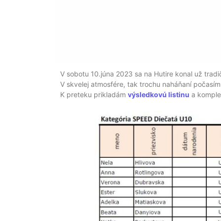
V sobotu 10.júna 2023 sa na Hutire konal už tradič
V skvelej atmosfére, tak trochu naháňaní počasím 
K preteku prikladám
výsledkovú listinu
a komplet